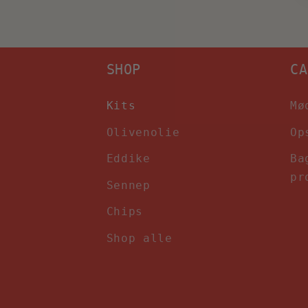
SHOP
CA
Kits
Mø
Olivenolie
Op
Eddike
Ba
pr
Sennep
Chips
Shop alle