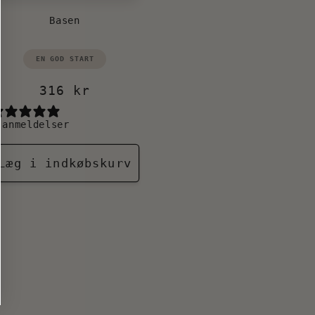
Basen
Forhandler:
EN GOD START
Normalpris
316 kr
 anmeldelser
Læg i indkøbskurv