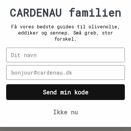
CARDENAU familien
Hverdagen
Udvalget
orhandler:
Forhandler:
FASTE FAVORITTER
GAVEN DER BLIVER BRUGT
Få vores bedste guides til olivenolie,
eddiker og sennep. Små greb, stor
Normalpris
Normalpris
570 kr
541 kr
forskel.
Navn
eldelser
0 anmeldelser
0
Din e-mail
 i indkøbskurv
Læg i indkøbskurv
Send min kode
Ikke nu