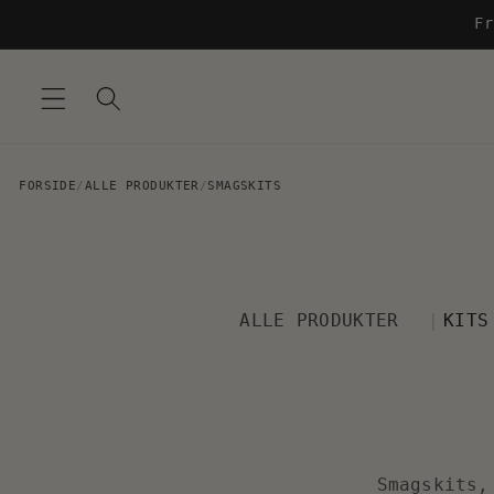
Gå til
Fr
indhold
FORSIDE
/
ALLE PRODUKTER
/
SMAGSKITS
ALLE PRODUKTER
KITS
Smagskits,