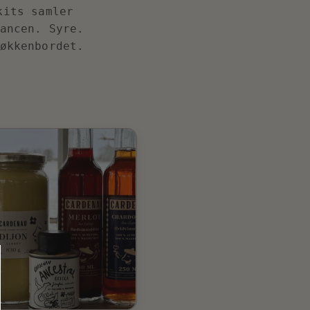
kits samler
ancen. Syre.
køkkenbordet.