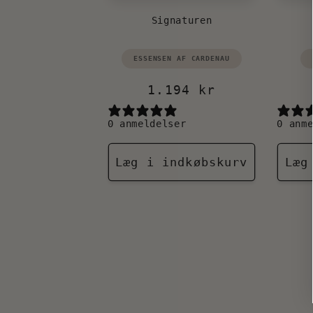
Signaturen
Forhandler:
F
ESSENSEN AF CARDENAU
Normalpris
1.194 kr
0 anmeldelser
0 anm
Læg i indkøbskurv
Læg