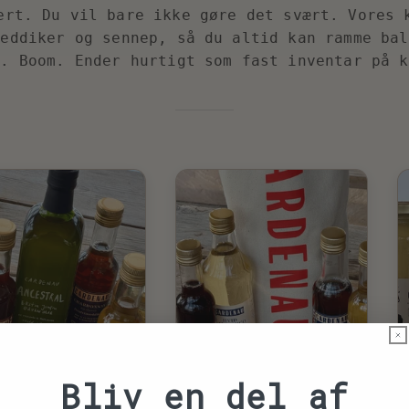
ert. Du vil bare ikke gøre det svært. Vores 
 eddiker og sennep, så du altid kan ramme bal
e. Boom. Ender hurtigt som fast inventar på 
Bliv en del af