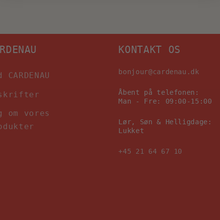
RDENAU
KONTAKT OS
bonjour@cardenau.dk
d CARDENAU
Åbent på telefonen:
skrifter
Man - Fre: 09:00-15:00
g om vores
Lør, Søn & Helligdage:
odukter
Lukket
+45 21 64 67 10