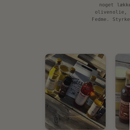
noget lækk
olivenolie,
Fedme. Styrk