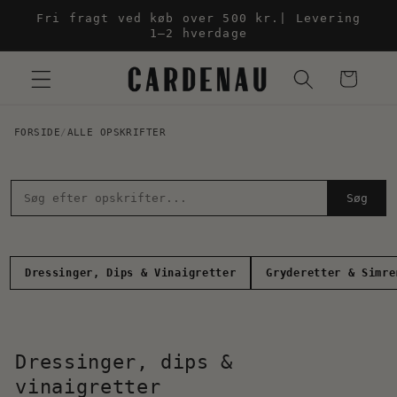
Gå til
Fri fragt ved køb over 500 kr.| Levering
indhold
1–2 hverdage
Indkøbskur
FORSIDE
/
ALLE OPSKRIFTER
Søg
Dressinger, Dips & Vinaigretter
Gryderetter & Simre
Dressinger, dips &
vinaigretter