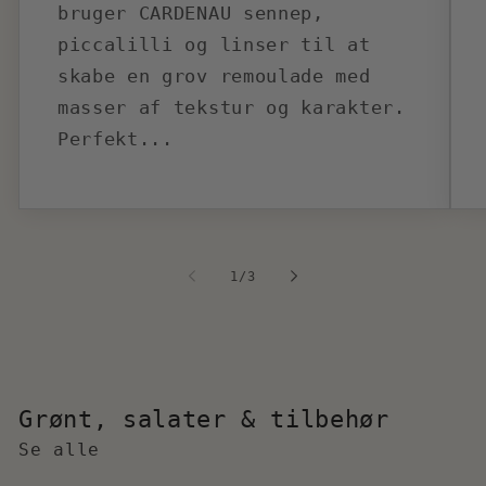
bruger CARDENAU sennep,
piccalilli og linser til at
skabe en grov remoulade med
masser af tekstur og karakter.
Perfekt...
af
1
/
3
Grønt, salater & tilbehør
Se alle