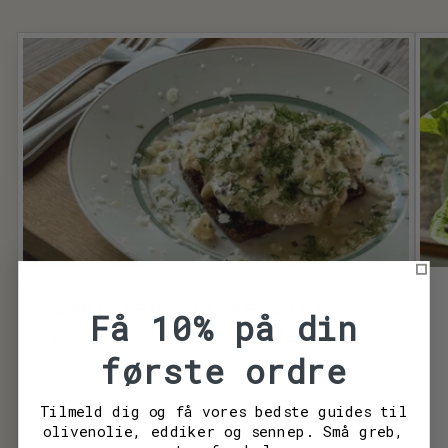
Smørstegt fiskefilet
Få 10% på din
med grov remoulade
første ordre
En fiskefilet behøver ikke
meget for at skinne, men
Tilmeld dig og få vores bedste guides til
olivenolie, eddiker og sennep. Små greb,
teknikken er alt. Vi har