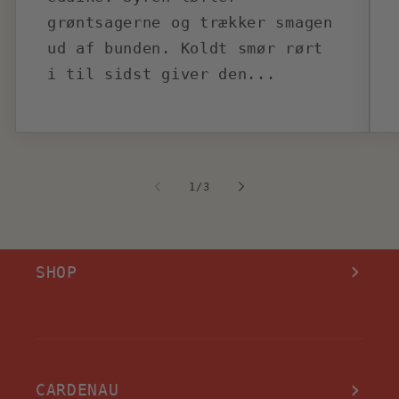
grøntsagerne og trækker smagen
ud af bunden. Koldt smør rørt
i til sidst giver den...
af
1
/
3
SHOP
Kits
Olivenolie
CARDENAU