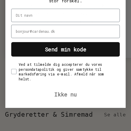
stor forskel.
skiftet den tunge panering ud
Navn
med smørstegt præcision og
anrettet den på en bund af
Din e-mail
mættende...
Send min kode
Ved at tilmelde dig accepterer du vores
persondatapolitik og giver samtykke til
markedsføring via e-mail. Afmeld når som
af
1
/
3
helst.
Ikke nu
Gryderetter & Simremad
Se alle