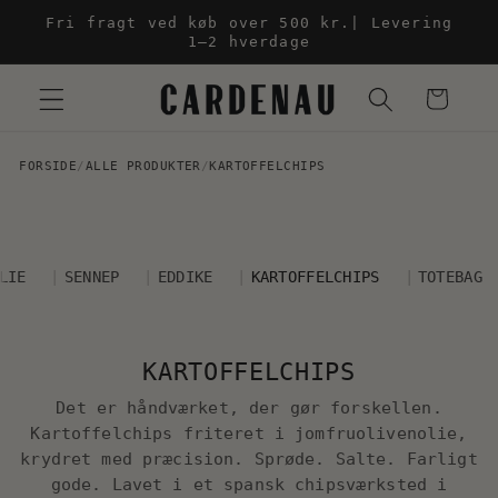
Gå til
Fri fragt ved køb over 500 kr.| Levering
indhold
1–2 hverdage
Indkøbskur
FORSIDE
/
ALLE PRODUKTER
/
KARTOFFELCHIPS
LIE
SENNEP
EDDIKE
KARTOFFELCHIPS
TOTEBAG
KARTOFFELCHIPS
Det er håndværket, der gør forskellen.
Kartoffelchips friteret i jomfruolivenolie,
krydret med præcision. Sprøde. Salte. Farligt
gode. Lavet i et spansk chipsværksted i