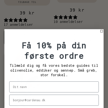
TILBAGE TIL
Normalpris
39 kr
Normalpris
39 kr
10 anmeldelser
17 anmeldelser
Læg i
Læg i
indkøbskurv
indkøbskurv
Få 10% på din
første ordre
Tilmeld dig og få vores bedste guides til
olivenolie, eddiker og sennep. Små greb,
stor forskel.
Navn
Din e-mail