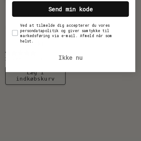
Send min kode
Trøffelchips med ægte
sort vintertrøffel
Forhandler:
Ved at tilmelde dig accepterer du vores
NÅR HVERDAGEN
FORTJENER MERE
persondatapolitik og giver samtykke til
markedsføring via e-mail. Afmeld når som
helst.
Normalpris
25 kr
Ikke nu
10 anmeldelser
Læg i
indkøbskurv