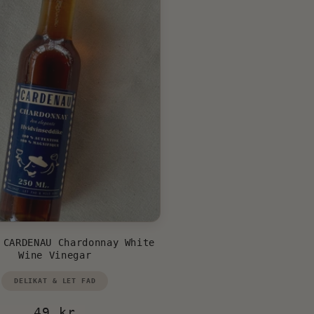
 CARDENAU Chardonnay White
Wine Vinegar
Vendor:
DELIKAT & LET FAD
Regular
49 kr