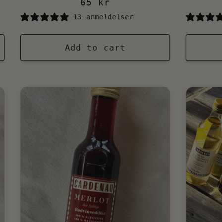
Regular
65 kr
price
13 anmeldelser
Add to cart