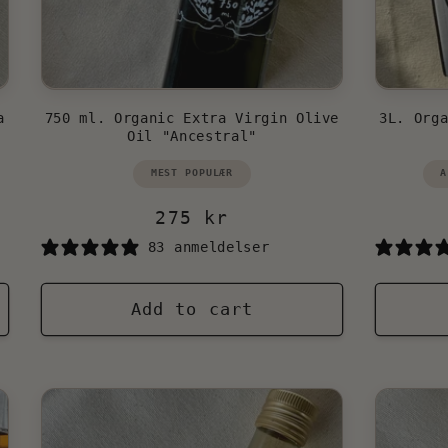
a
750 ml. Organic Extra Virgin Olive
3L. Org
Oil "Ancestral"
Vendor:
Ve
MEST POPULÆR
A
Regular
275 kr
price
83 anmeldelser
Add to cart