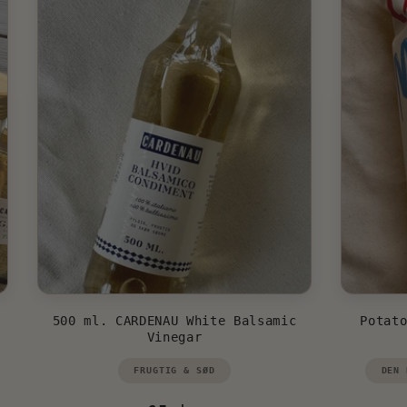
500 ml. CARDENAU White Balsamic
Potat
Vinegar
Vendor:
Vend
FRUGTIG & SØD
DEN 