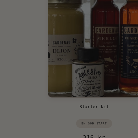
Starter kit
Vendor:
EN GOD START
Regular
316 kr