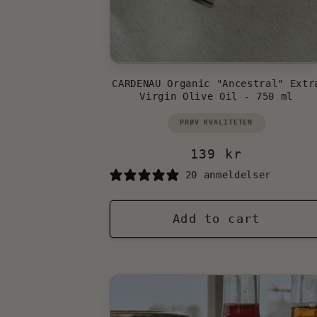
CARDENAU Organic "Ancestral" Extr
Virgin Olive Oil - 750 ml
Vendor:
PRØV KVALITETEN
Regular
139 kr
price
20 anmeldelser
Add to cart