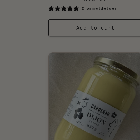
price
0 anmeldelser
Add to cart