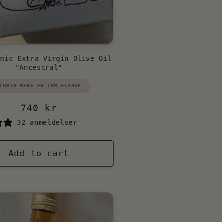
anic Extra Virgin Olive Oil
"Ancestral"
ndor:
LDRIG MERE EN TOM FLASKE
Regular
740 kr
price
32 anmeldelser
Add to cart