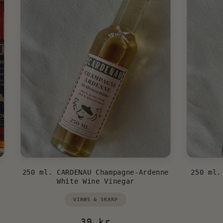
250 ml. CARDENAU Champagne-Ardenne
250 ml.
White Wine Vinegar
Vendor:
VINØS & SKARP
Regular
39 kr