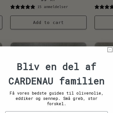
price
15 anmeldelser
Add to cart
Bliv en del af
CARDENAU familien
Få vores bedste guides til olivenolie,
eddiker og sennep. Små greb, stor
forskel.