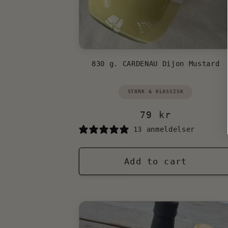
830 g. CARDENAU Dijon Mustard
Vendor:
STÆRK & KLASSISK
Regular
79 kr
price
13 anmeldelser
Add to cart